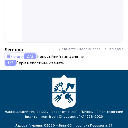
Легенда
Дата останнього оновлення невідома
Лекція
2
/
3
Непостійний тип заняття
1/3
Серія непостійних занять
Національний технічний університет України"Київський політехнічний
інститут імені Ігоря Сікорського" © 1998-
2026
Адреса:
Україна, 03056 м.Київ-56, проспект Перемоги, 37