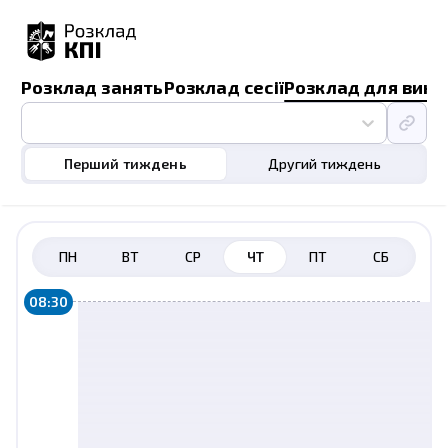
Розклад занять
Розклад сесії
Розклад для викл
Перший тиждень
Другий тиждень
ПН
ВТ
СР
ЧТ
ПТ
СБ
08:30