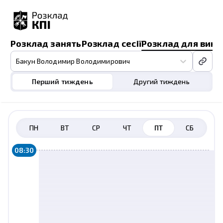
Розклад занять
Розклад сесії
Розклад для викл
Бакун Володимир Володимирович
Перший тиждень
Другий тиждень
ПН
ВТ
СР
ЧТ
ПТ
СБ
08:30