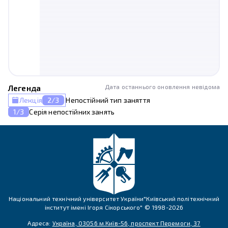
Легенда
Дата останнього оновлення невідома
Лекція
2
/
3
Непостійний тип заняття
1/3
Серія непостійних занять
Національний технічний університет України"Київський політехнічний
інститут імені Ігоря Сікорського" © 1998-
2026
Адреса:
Україна, 03056 м.Київ-56, проспект Перемоги, 37