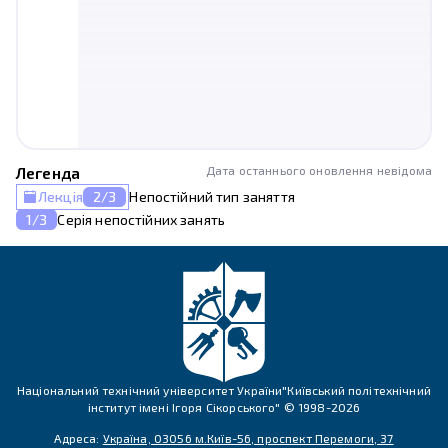
Легенда
Дата останнього оновлення невідома
Лекція
2
/
3
Непостійний тип заняття
1/3
Серія непостійних занять
Національний технічний університет України"Київський політехнічний
інститут імені Ігоря Сікорського" © 1998-
2026
Адреса:
Україна, 03056 м.Київ-56, проспект Перемоги, 37