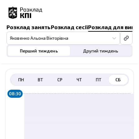
Розклад занять
Розклад сесії
Розклад для викл
Яковенко Альона Вікторівна
Перший тиждень
Другий тиждень
ПН
ВТ
СР
ЧТ
ПТ
СБ
08:30